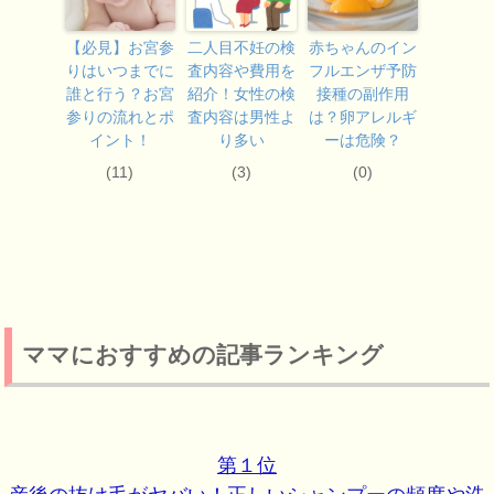
【必見】お宮参
二人目不妊の検
赤ちゃんのイン
りはいつまでに
査内容や費用を
フルエンザ予防
誰と行う？お宮
紹介！女性の検
接種の副作用
参りの流れとポ
査内容は男性よ
は？卵アレルギ
イント！
り多い
ーは危険？
(11)
(3)
(0)
ママにおすすめの記事ランキング
第１位