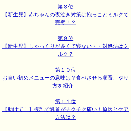
第８位
【新生児】赤ちゃんの夜泣き対策は抱っことミルクで
完璧！？
第９位
【新生児】しゃっくりが多くて寝ない・・対処法はミ
ルク？
第１０位
お食い初めメニューの意味は？食べさせる順番、やり
方を紹介！
第１１位
【助けて！】授乳で乳首がチクチク痛い！原因とケア
方法は？