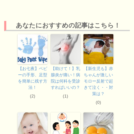
あなたにおすすめの記事はこちら！
【お七夜】ベビ
【助けて！】乳
【新生児も】赤
ーの手形、足型
腺炎が痛い！病
ちゃんが激しい
を簡単に残す方
院は何科を受診
モロー反射で起
法！
すればいいの？
きて泣く・・対
策は？
(2)
(1)
(0)