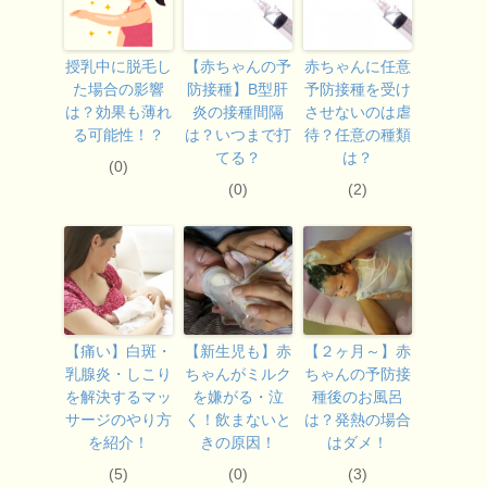
授乳中に脱毛し
【赤ちゃんの予
赤ちゃんに任意
た場合の影響
防接種】B型肝
予防接種を受け
は？効果も薄れ
炎の接種間隔
させないのは虐
る可能性！？
は？いつまで打
待？任意の種類
てる？
は？
(0)
(0)
(2)
【痛い】白斑・
【新生児も】赤
【２ヶ月～】赤
乳腺炎・しこり
ちゃんがミルク
ちゃんの予防接
を解決するマッ
を嫌がる・泣
種後のお風呂
サージのやり方
く！飲まないと
は？発熱の場合
を紹介！
きの原因！
はダメ！
(5)
(0)
(3)