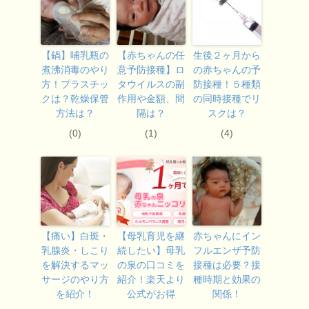
【鍋】哺乳瓶の
【赤ちゃんの任
生後２ヶ月から
煮沸消毒のやり
意予防接種】ロ
の赤ちゃんの予
方！プラスチッ
タウイルスの副
防接種！５種類
クは？乾燥保管
作用や金額、間
の同時接種でリ
方法は？
隔は？
スクは？
(0)
(1)
(4)
【痛い】白斑・
【母乳育児を継
赤ちゃんにイン
乳腺炎・しこり
続したい】母乳
フルエンザ予防
を解決するマッ
の泉の口コミを
接種は必要？接
サージのやり方
紹介！楽天より
種時期と効果の
を紹介！
公式がお得
関係！