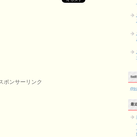
。
り
。
tw
スポンサーリンク
@t
最