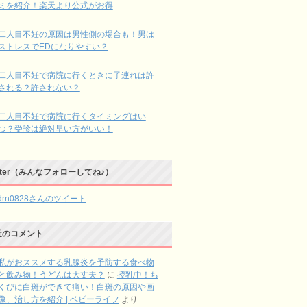
ミを紹介！楽天より公式がお得
二人目不妊の原因は男性側の場合も！男は
ストレスでEDになりやすい？
二人目不妊で病院に行くときに子連れは許
される？許されない？
二人目不妊で病院に行くタイミングはい
つ？受診は絶対早い方がいい！
itter（みんなフォローしてね♪）
rdrn0828さんのツイート
近のコメント
私がおススメする乳腺炎を予防する食べ物
と飲み物！うどんは大丈夫？
に
授乳中！ち
くびに白斑ができて痛い！白斑の原因や画
像、治し方を紹介 | ベビーライフ
より