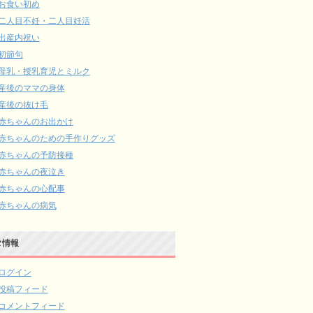
お食い初め
二人目不妊・二人目妊活
出産内祝い
初節句
母乳・授乳育児とミルク
産後のママの身体
産後の抜け毛
赤ちゃんのお出かけ
赤ちゃんのための手作りグッズ
赤ちゃんの予防接種
赤ちゃんの夜泣き
赤ちゃんの心配事
赤ちゃんの病気
タ情報
ログイン
投稿フィード
コメントフィード