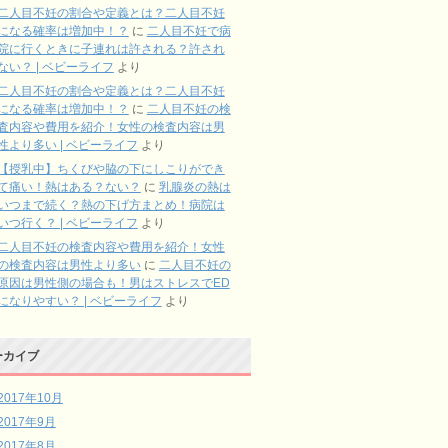
二人目不妊の割合や定義とは？二人目不妊
になる確率は増加中！？
に
二人目不妊で病
院に行くときに子連れは許される？許され
ない？ | ベビーライフ
より
二人目不妊の割合や定義とは？二人目不妊
になる確率は増加中！？
に
二人目不妊の検
査内容や費用を紹介！女性の検査内容は男
性より多い | ベビーライフ
より
【授乳中】ちくびや脇の下にしこりができ
て痛い！熱はある？ない？
に
乳腺炎の熱は
いつまで続く？熱の下げ方まとめ！病院は
いつ行く？ | ベビーライフ
より
二人目不妊の検査内容や費用を紹介！女性
の検査内容は男性より多い
に
二人目不妊の
原因は男性側の場合も！男はストレスでED
になりやすい？ | ベビーライフ
より
ーカイブ
2017年10月
2017年9月
2017年8月