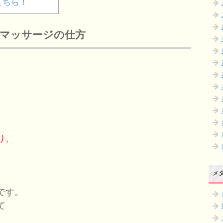
こちら！
のマッサージの仕方
り、
。
メ
です。
て