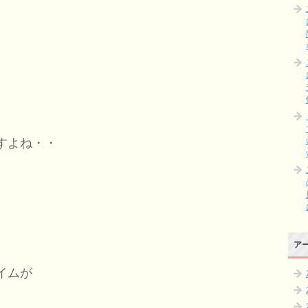
すよね・・
ア
、
イムが